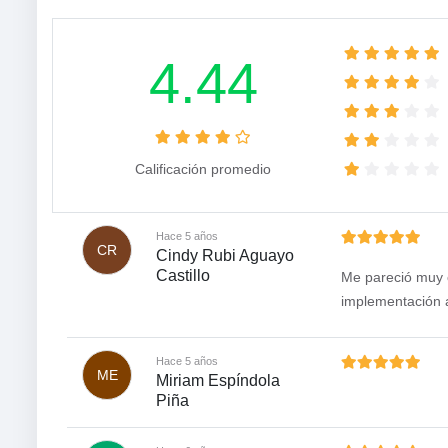
4.44
Calificación promedio
Hace 5 años
CR
Cindy Rubi Aguayo
Castillo
Me pareció muy 
implementación 
Hace 5 años
ME
Miriam Espíndola
Piña