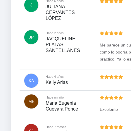
Hace 6 años
J
JULIANA
CERVANTES
LÓPEZ
Hace 2 años
JP
JACQUELINE
PLATAS
Me parece un cu
SANTELLANES
como lo podría pa
práctico. Ya lo 
Hace 4 años
KA
Kelly Arias
Hace un año
ME
Maria Eugenia
Guevara Ponce
Excelente
Hace 7 meses
SJ