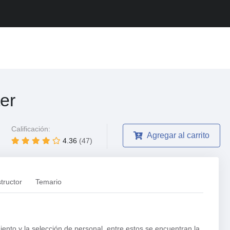
er
Calificación:
Agregar al carrito
4.36
(47)
structor
Temario
ento y la selección de personal, entre estos se encuentran la