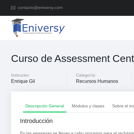
contacto@eniversy.com
Curso de Assessment Cent
Instructor:
Categoría:
Enrique Gil
Recursos Humanos
Descripción General
Módulos y clases
Sobre el in
Introducción
En las empresas se llevan a cabo procesos para el reclutami