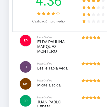
4.36
Calificación promedio
Hace 3 años
EP
ELDA PAULINA
MARQUEZ
MONTERO
Hace 2 años
LT
Leslie Tapia Vega
Hace 3 años
MS
Micaela scida
Hace 3 años
JP
JUAN PABLO
LERMA