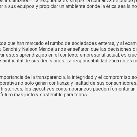
 instantáneo? La respuesta es simple: la confianza se puede per
tar a sus equipos y propiciar un ambiente donde la ética sea la n
os que han marcado el rumbo de sociedades enteras, y al examin
ndhi y Nelson Mandela nos enseñaron que las decisiones difíci
car estos aprendizajes en el contexto empresarial actual, es cru
y ambiental de sus decisiones. La responsabilidad ética no es u
 importancia de la transparencia, la integridad y el compromiso 
rporativa no solo ganan confianza y lealtad de sus consumidores
s históricos, los ejecutivos contemporáneos pueden fomentar un e
uturo más justo y sostenible para todos.