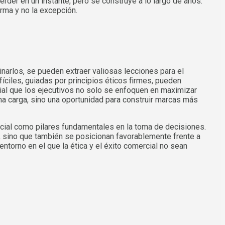
der en un instante, pero se construye a lo largo de años.
orma y no la excepción.
arlos, se pueden extraer valiosas lecciones para el
les, guiadas por principios éticos firmes, pueden
cial que los ejecutivos no solo se enfoquen en maximizar
na carga, sino una oportunidad para construir marcas más
social como pilares fundamentales en la toma de decisiones.
, sino que también se posicionan favorablemente frente a
ntorno en el que la ética y el éxito comercial no sean