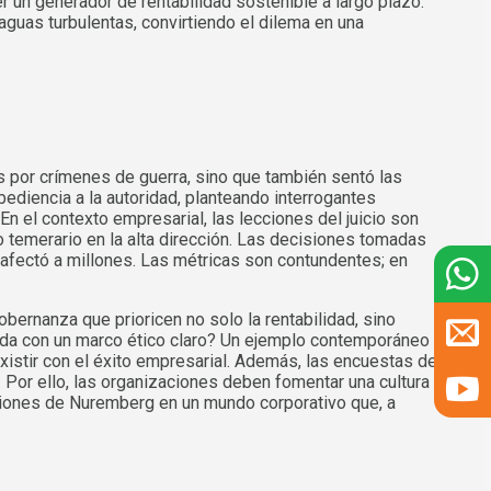
r un generador de rentabilidad sostenible a largo plazo.
aguas turbulentas, convirtiendo el dilema en una
is por crímenes de guerra, sino que también sentó las
 obediencia a la autoridad, planteando interrogantes
n el contexto empresarial, las lecciones del juicio son
o temerario en la alta dirección. Las decisiones tomadas
e afectó a millones. Las métricas son contundentes; en
ernanza que prioricen no solo la rentabilidad, sino
ada con un marco ético claro? Un ejemplo contemporáneo es
xistir con el éxito empresarial. Además, las encuestas de
Por ello, las organizaciones deben fomentar una cultura
ciones de Nuremberg en un mundo corporativo que, a