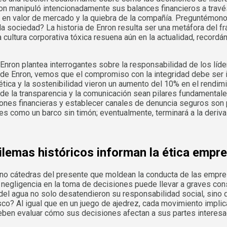
nron manipuló intencionadamente sus balances financieros a trav
 en valor de mercado y la quiebra de la compañía. Preguntémonos
 sociedad? La historia de Enron resulta ser una metáfora del frági
a cultura corporativa tóxica resuena aún en la actualidad, record
e Enron plantea interrogantes sobre la responsabilidad de los l
a de Enron, vemos que el compromiso con la integridad debe se
ica y la sostenibilidad vieron un aumento del 10% en el rendimie
nde la transparencia y la comunicación sean pilares fundamentales
siones financieras y establecer canales de denuncia seguros son 
es como un barco sin timón; eventualmente, terminará a la deriva
lemas históricos informan la ética empre
o cátedras del presente que moldean la conducta de las empresas
negligencia en la toma de decisiones puede llevar a graves cons
d del agua no solo desatendieron su responsabilidad social, sino
o? Al igual que en un juego de ajedrez, cada movimiento implica 
eben evaluar cómo sus decisiones afectan a sus partes interesad