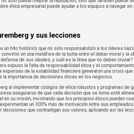
 no solo puede mejorar la reputación, sino que también puede se
sobre ética empresarial puede ayudar a los equipos a navegar en 
Nuremberg y sus lecciones
ue un hito histórico que no solo responsabilizó a los líderes naz
 se convirtió en una metáfora de la lucha entre el deber moral y la
defensa de sus ideales, y cuál es la línea que no deben cruzar? E
ers expuso la falta de responsabilidad ética y el comportamient
 a expensas de la estabilidad financiera generaron una crisis qu
a la importancia de decisiones éticas en los negocios.
rg al implementar códigos de ética robustos y programas de gob
presa asegurarse de que cada decisión que se tome esté aline
tal en su misión, mostrando que los principios éticos pueden coe
a experimentan un 300% más de motivación entre sus empleados. 
decisiones que contradigan sus valores, aplicando así las lec