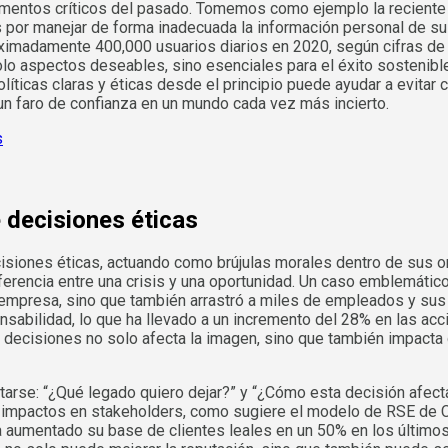
entos críticos del pasado. Tomemos como ejemplo la reciente c
or manejar de forma inadecuada la información personal de sus 
roximadamente 400,000 usuarios diarios en 2020, según cifras de
n solo aspectos deseables, sino esenciales para el éxito sostenib
íticas claras y éticas desde el principio puede ayudar a evitar 
un faro de confianza en un mundo cada vez más incierto.
e decisiones éticas
isiones éticas, actuando como brújulas morales dentro de sus or
diferencia entre una crisis y una oportunidad. Un caso emblemátic
 empresa, sino que también arrastró a miles de empleados y sus 
ponsabilidad, lo que ha llevado a un incremento del 28% en las 
de decisiones no solo afecta la imagen, sino que también impacta 
tarse: “¿Qué legado quiero dejar?” y “¿Cómo esta decisión afec
 impactos en stakeholders, como sugiere el modelo de RSE de Car
a aumentado su base de clientes leales en un 50% en los último