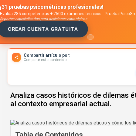
¡31 pruebas psicométricas profesionales!
Evalúa 285 competencias + 2500 exámenes técnicos - Prueba PsicoS
Reportes especializados para decisiones estratégicas
CREAR CUENTA GRATUITA
Toggle navigation
Compartir artículo por:
Comparte este contenido
Analiza casos históricos de dilemas é
al contexto empresarial actual.
Tabla de Contenidos