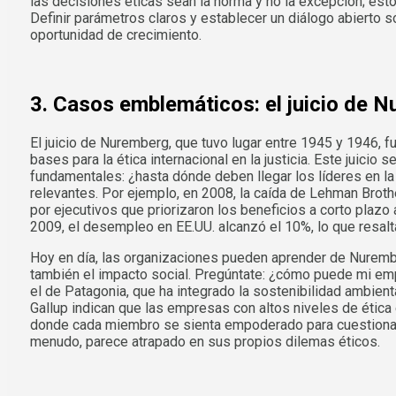
las decisiones éticas sean la norma y no la excepción; esto
Definir parámetros claros y establecer un diálogo abierto 
oportunidad de crecimiento.
3. Casos emblemáticos: el juicio de 
El juicio de Nuremberg, que tuvo lugar entre 1945 y 1946, f
bases para la ética internacional en la justicia. Este juicio
fundamentales: ¿hasta dónde deben llegar los líderes en la 
relevantes. Por ejemplo, en 2008, la caída de Lehman Broth
por ejecutivos que priorizaron los beneficios a corto plazo
2009, el desempleo en EE.UU. alcanzó el 10%, lo que resalt
Hoy en día, las organizaciones pueden aprender de Nurembe
también el impacto social. Pregúntate: ¿cómo puede mi em
el de Patagonia, que ha integrado la sostenibilidad ambien
Gallup indican que las empresas con altos niveles de étic
donde cada miembro se sienta empoderado para cuestionar 
menudo, parece atrapado en sus propios dilemas éticos.