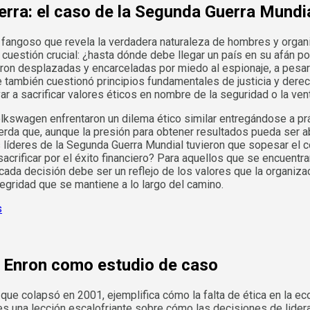
erra: el caso de la Segunda Guerra Mundi
 fangoso que revela la verdadera naturaleza de hombres y organi
uestión crucial: ¿hasta dónde debe llegar un país en su afán po
on desplazadas y encarceladas por miedo al espionaje, a pesa
ue también cuestionó principios fundamentales de justicia y de
r a sacrificar valores éticos en nombre de la seguridad o la vent
swagen enfrentaron un dilema ético similar entregándose a prá
erda que, aunque la presión para obtener resultados pueda ser 
os líderes de la Segunda Guerra Mundial tuvieron que sopesar el
rificar por el éxito financiero? Para aquellos que se encuentra
cada decisión debe ser un reflejo de los valores que la organizac
tegridad que se mantiene a lo largo del camino.
de Enron como estudio de caso
e que colapsó en 2001, ejemplifica cómo la falta de ética en la
s una lección escalofriante sobre cómo las decisiones de lidera