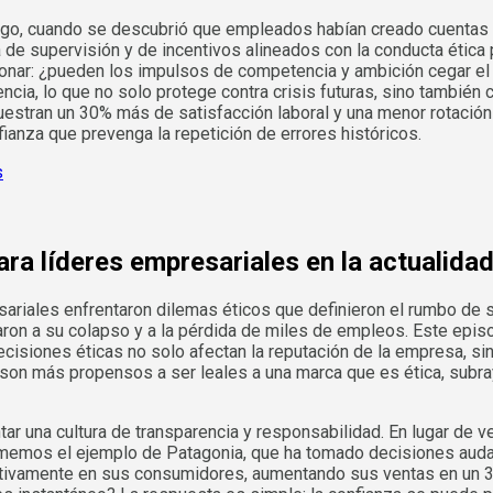
 Fargo, cuando se descubrió que empleados habían creado cuentas
ta de supervisión y de incentivos alineados con la conducta éti
ionar: ¿pueden los impulsos de competencia y ambición cegar el j
ncia, lo que no solo protege contra crisis futuras, sino también 
uestran un 30% más de satisfacción laboral y una menor rotación
fianza que prevenga la repetición de errores históricos.
ra líderes empresariales en la actualida
ariales enfrentaron dilemas éticos que definieron el rumbo de s
evaron a su colapso y a la pérdida de miles de empleos. Este epi
decisiones éticas no solo afectan la reputación de la empresa, s
son más propensos a ser leales a una marca que es ética, subra
tar una cultura de transparencia y responsabilidad. En lugar de 
Tomemos el ejemplo de Patagonia, que ha tomado decisiones auda
tivamente en sus consumidores, aumentando sus ventas en un 30