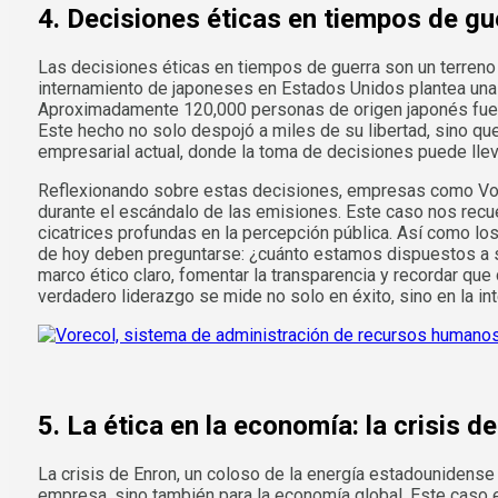
4. Decisiones éticas en tiempos de gu
Las decisiones éticas en tiempos de guerra son un terreno
internamiento de japoneses en Estados Unidos plantea una c
Aproximadamente 120,000 personas de origen japonés fuer
Este hecho no solo despojó a miles de su libertad, sino q
empresarial actual, donde la toma de decisiones puede lleva
Reflexionando sobre estas decisiones, empresas como Volk
durante el escándalo de las emisiones. Este caso nos recu
cicatrices profundas en la percepción pública. Así como l
de hoy deben preguntarse: ¿cuánto estamos dispuestos a sac
marco ético claro, fomentar la transparencia y recordar que 
verdadero liderazgo se mide no solo en éxito, sino en la in
5. La ética en la economía: la crisis 
La crisis de Enron, un coloso de la energía estadounidens
empresa, sino también para la economía global. Este caso e