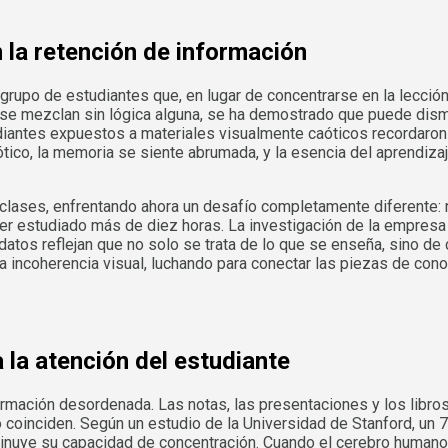
n la retención de información
rupo de estudiantes que, en lugar de concentrarse en la lección
s se mezclan sin lógica alguna, se ha demostrado que puede dism
udiantes expuestos a materiales visualmente caóticos recordaro
tico, la memoria se siente abrumada, y la esencia del aprendiza
s clases, enfrentando ahora un desafío completamente diferente: 
aber estudiado más de diez horas. La investigación de la empres
tos reflejan que no solo se trata de lo que se enseña, sino de c
 incoherencia visual, luchando para conectar las piezas de conoc
 la atención del estudiante
ormación desordenada. Las notas, las presentaciones y los libros
inciden. Según un estudio de la Universidad de Stanford, un 70
nuye su capacidad de concentración. Cuando el cerebro humano s