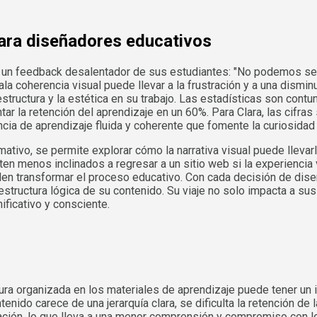
ara diseñadores educativos
e un feedback desalentador de sus estudiantes: "No podemos segu
a coherencia visual puede llevar a la frustración y a una dismi
 estructura y la estética en su trabajo. Las estadísticas son cont
r la retención del aprendizaje en un 60%. Para Clara, las cifras 
cia de aprendizaje fluida y coherente que fomente la curiosidad y
rmativo, se permite explorar cómo la narrativa visual puede llev
n menos inclinados a regresar a un sitio web si la experiencia v
eden transformar el proceso educativo. Con cada decisión de diseñ
a estructura lógica de su contenido. Su viaje no solo impacta a s
ficativo y consciente.
tura organizada en los materiales de aprendizaje puede tener un i
ido carece de una jerarquía clara, se dificulta la retención de 
ión, lo que lleva a una menor comprensión y compromiso con los