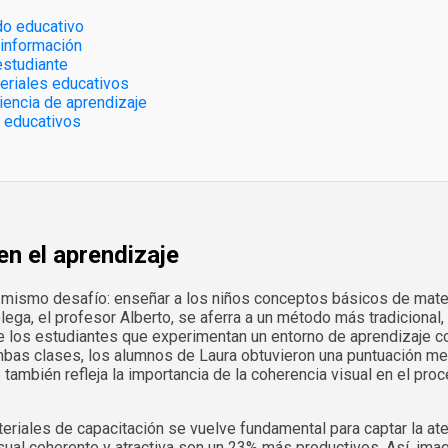
ido educativo
 información
estudiante
teriales educativos
iencia de aprendizaje
 educativos
en el aprendizaje
l mismo desafío: enseñar a los niños conceptos básicos de matem
olega, el profesor Alberto, se aferra a un método más tradicional
de los estudiantes que experimentan un entorno de aprendizaje c
mbas clases, los alumnos de Laura obtuvieron una puntuación me
 también refleja la importancia de la coherencia visual en el pro
eriales de capacitación se vuelve fundamental para captar la at
sual coherente y atractiva son un 23% más productivos. Así, i