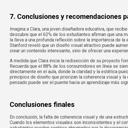
7. Conclusiones y recomendaciones p
Imagina a Clara, una joven diseñadora educativa, que recib
descubre que el 62% de los estudiantes afirman que una mal
la lleva a una profunda reflexión sobre la importancia de la
Stanford reveló que un diseño visual atractivo puede aumenta
crear un contenido interesante, sino de ofrecer una experien
A medida que Clara inicia la redisección de su proyecto fo
Recuerda que el 88% de los consumidores en línea se siente
directamente en el aula, donde la claridad y la estética pu
principios de diseño que priorizan la coherencia visual y l
pensado puede ser el puente hacia un aprendizaje más signi
Conclusiones finales
En conclusión, la falta de coherencia visual y de una estruc
Cuando los elementos visuales son inconsistentes y el conten
estudiantes pueden sentirse abrumados por la desorganizac