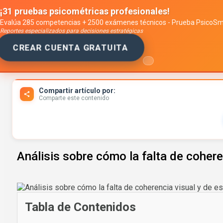
¡31 pruebas psicométricas profesionales!
Evalúa 285 competencias + 2500 exámenes técnicos - Prueba PsicoS
Reportes especializados para decisiones estratégicas
CREAR CUENTA GRATUITA
Toggle navigation
Compartir artículo por:
Comparte este contenido
Análisis sobre cómo la falta de cohere
Tabla de Contenidos