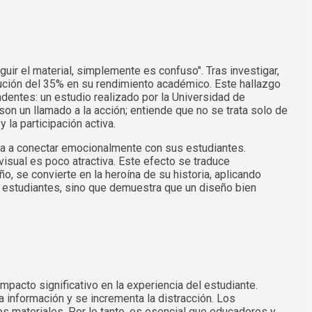
ir el material, simplemente es confuso". Tras investigar,
nución del 35% en su rendimiento académico. Este hallazgo
undentes: un estudio realizado por la Universidad de
son un llamado a la acción; entiende que no se trata solo de
 la participación activa.
arla a conectar emocionalmente con sus estudiantes.
isual es poco atractiva. Este efecto se traduce
o, se convierte en la heroína de su historia, aplicando
us estudiantes, sino que demuestra que un diseño bien
mpacto significativo en la experiencia del estudiante.
la información y se incrementa la distracción. Los
 materiales. Por lo tanto, es esencial que educadores y