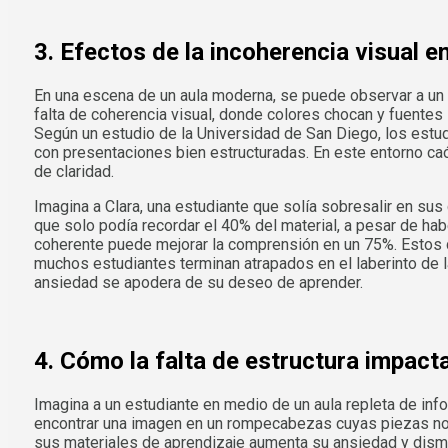
3. Efectos de la incoherencia visual e
En una escena de un aula moderna, se puede observar a un g
falta de coherencia visual, donde colores chocan y fuente
Según un estudio de la Universidad de San Diego, los est
con presentaciones bien estructuradas. En este entorno caó
de claridad.
Imagina a Clara, una estudiante que solía sobresalir en su
que solo podía recordar el 40% del material, a pesar de h
coherente puede mejorar la comprensión en un 75%. Estos da
muchos estudiantes terminan atrapados en el laberinto de la
ansiedad se apodera de su deseo de aprender.
4. Cómo la falta de estructura impacta
Imagina a un estudiante en medio de un aula repleta de inf
encontrar una imagen en un rompecabezas cuyas piezas no co
sus materiales de aprendizaje aumenta su ansiedad y dismi