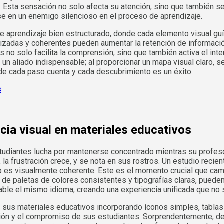
d. Esta sensación no solo afecta su atención, sino que también 
e en un enemigo silencioso en el proceso de aprendizaje.
e aprendizaje bien estructurado, donde cada elemento visual gu
izadas y coherentes pueden aumentar la retención de informació
 no solo facilita la comprensión, sino que también activa el inte
 un aliado indispensable; al proporcionar un mapa visual claro, 
de cada paso cuenta y cada descubrimiento es un éxito.
ncia visual en materiales educativos
estudiantes lucha por mantenerse concentrado mientras su profeso
a frustración crece, y se nota en sus rostros. Un estudio recien
no es visualmente coherente. Este es el momento crucial que cam
de paletas de colores consistentes y tipografías claras, pueden
hable el mismo idioma, creando una experiencia unificada que no s
us materiales educativos incorporando íconos simples, tablas bi
ión y el compromiso de sus estudiantes. Sorprendentemente, de