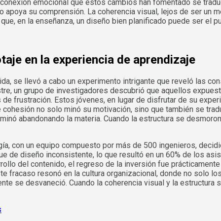
conexión emocional que estos cambios han fomentado se traduce
 apoya su comprensión. La coherencia visual, lejos de ser un mer
ue, en la enseñanza, un diseño bien planificado puede ser el pu
taje en la experiencia de aprendizaje
da, se llevó a cabo un experimento intrigante que reveló las co
stre, un grupo de investigadores descubrió que aquellos expues
e frustración. Estos jóvenes, en lugar de disfrutar de su expe
e cohesión no solo minó su motivación, sino que también se tradu
erminó abandonando la materia. Cuando la estructura se desmorona
ía, con un equipo compuesto por más de 500 ingenieros, decidió 
que de diseño inconsistente, lo que resultó en un 60% de los as
arrollo del contenido, el regreso de la inversión fue prácticamen
te fracaso resonó en la cultura organizacional, donde no solo lo
te se desvaneció. Cuando la coherencia visual y la estructura so