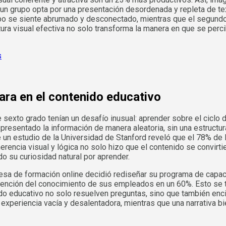
un grupo opta por una presentación desordenada y repleta de text
 grupo se siente abrumado y desconectado, mientras que el segundo
ura visual efectiva no solo transforma la manera en que se perci
lara en el contenido educativo
 sexto grado tenían un desafío inusual: aprender sobre el ciclo 
 presentado la información de manera aleatoria, sin una estructu
e un estudio de la Universidad de Stanford reveló que el 78% de
rencia visual y lógica no solo hizo que el contenido se convirti
o su curiosidad natural por aprender.
resa de formación online decidió rediseñar su programa de capac
retención del conocimiento de sus empleados en un 60%. Esto se 
ido educativo no solo resuelven preguntas, sino que también enc
 experiencia vacía y desalentadora, mientras que una narrativa b